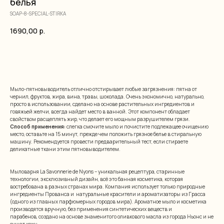
белья
SOAP-8-SPECIAL-STIRKA
1690,00
р.
добавить в корзину
Мыло-пятновыводитель отлично отстирывает любые загрязнения: пятна от
чернил, фруктов, жира, вина, травы, шоколада. Очень экономично, натурально,
просто в использовании, сделано на основе растительных ингредиентов и
говяжьей желчи, всегда найдет место в ванной. Этот компонент обладает
свойством расщеплять жир, что делает его мощным разрушителем грязи.
Способ применения:
слегка смочите мыло и почистите подлежащее очищению
место, оставьте на 15 минут, прежде чем положить грязное белье в стиральную
машину. Рекомендуется провести предварительный тест, если стираете
деликатные ткани этим пятновыводителем.
Мыловарня La Savonnerie de Nyons – уникальная рецептура, старинные
технологии, эксклюзивный дизайн, всё это банная косметика, которая
востребована в разных странах мира. Компания использует только природные
ингредиенты Прованса и натуральные красители и ароматизаторы из Грасса
(одного из главных парфюмерных городов мира). Ароматное мыло и косметика
производятся вручную, без применения синтетических веществ и
парабенов, создано на основе знаменитого оливкового масла из города Ньонс и не