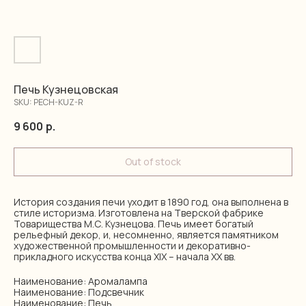
Печь Кузнецовская
SKU:
PECH-KUZ-R
9 600
р.
Out of stock
История создания печи уходит в 1890 год, она выполнена в
стиле историзма. Изготовлена на Тверской фабрике
Товарищества М.С. Кузнецова. Печь имеет богатый
рельефный декор, и, несомненно, является памятником
художественной промышленности и декоративно-
прикладного искусства конца XIX – начала XX вв.
Наименование: Аромалампа
Наименование: Подсвечник
Наименование: Печь