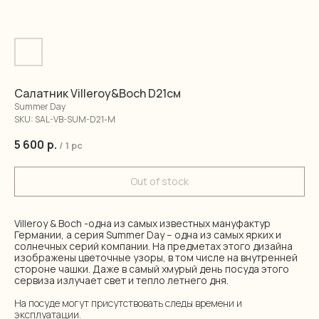
Салатник Villeroy&Boch D21см
Summer Day
SKU:
SAL-VB-SUM-D21-M
5 600
р.
/
1 pc
Out of stock
Villeroy & Boch -одна из самых известных мануфактур
Германии, а серия Summer Day – одна из самых ярких и
солнечных серий компании. На предметах этого дизайна
изображены цветочные узоры, в том числе на внутренней
стороне чашки. Даже в самый хмурый день посуда этого
сервиза излучает свет и тепло летнего дня.
На посуде могут присутствовать следы времени и
эксплуатации.