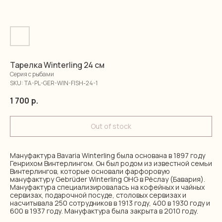
Тарелка Winterling 24 см
Серия с рыбами
SKU:
TA-PL-GER-WIN-FISH-24-1
1 700
р.
Out of stock
Мануфактура Bavaria Winterling была основана в 1897 году
Генрихом Винтерлингом. Он был родом из известной семьи
Винтерлингов, которые основали фарфоровую
мануфактуру Gebrüder Winterling OHG в Рёслау (Бавария).
Мануфактура специализировалась на кофейных и чайных
сервизах, подарочной посуде, столовых сервизах и
насчитывала 250 сотрудников в 1913 году, 400 в 1930 году и
600 в 1937 году. Мануфактура была закрыта в 2010 году.