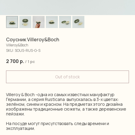
Соусник Villeroy&Boch
Villeroy&Boch
SKU:
SOUS-RUS-G-S
2 700
р.
/
1 pc
Out of stock
Villeroy & Boch -одна из самых известных мануфактур
Германии, а серия Rusticana выпускалась в 3-х цветах:
зелёном, синем и красном. На предметах этого дизайна
изображены традиционные сюжеты, а также деревенские
пейзажи.
На посуде могут присутствовать следы времени и
эксплуатации.