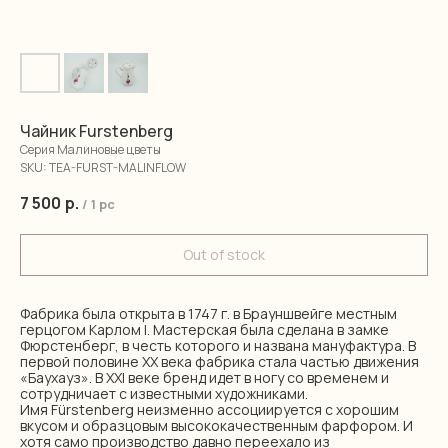
Чайник Furstenberg
Серия Малиновые цветы
SKU:
TEA-FURST-MALINFLOW
7 500
р.
/
1 pc
Out of stock
Фабрика была открыта в 1747 г. в Брауншвейге местным
герцогом Карлом I. Мастерская была сделана в замке
Фюрстенберг, в честь которого и названа мануфактура. В
первой половине XX века фабрика стала частью движения
«Баухауз». В XXI веке бренд идет в ногу со временем и
сотрудничает с известными художниками.
Имя Fürstenberg неизменно ассоциируется с хорошим
вкусом и образцовым высококачественным фарфором. И
хотя само производство давно переехало из