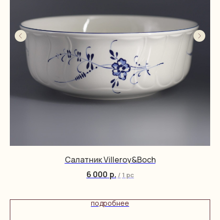
Салатник Villeroy&Boch
6 000
р.
/
1 pc
подробнее