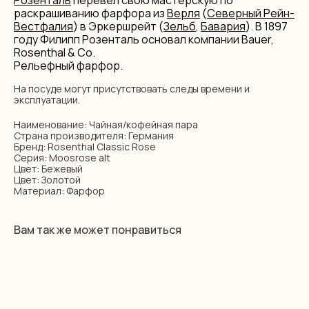
Розенталь
перевел свою мастерскую по
раскрашиванию фарфора из
Верля
(
Северный Рейн-
Вестфалия
) в Эркершрейт (
Зельб
,
Бавария
). В 1897
году Филипп Розенталь основал компании Bauer,
Rosenthal & Co.
Рельефный фарфор.
На посуде могут присутствовать следы времени и
эксплуатации.
Наименование: Чайная/кофейная пара
Страна производителя: Германия
Бренд: Rosenthal Classic Rose
Серия: Moosrose alt
Цвет: Бежевый
Цвет: Золотой
Материал: Фарфор
Вам так же может понравиться