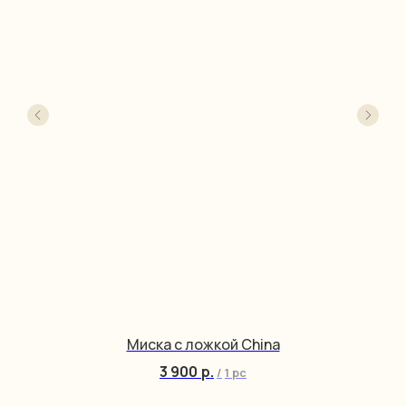
Миска с ложкой China
3 900
р.
/
1 pc