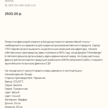
Saxonia
BL-GER-COL-SAX-3423-LUK
2500,00
р.
добавить в корзину
Развитию фаянсовой отрасли в Кольдице помогли залежи белой глины –
необходимого ингредиента для создания высококачественного продукта. Ещё до
1730 года её начали вывозить на различные немецкие мануфактуры. Начало
собственному производству здесь положено в 1804 году, когда фирма Thomsberger
& Hermann решила организовать здесь керамический завод. Но славу местному
фаянсу всё же составила продукция комбината VEB Porzellanwerk Colditz, ставшего
крупнейшим по выпуску фаянса в ГДР.
На посуде могут присутствовать следы времени и эксплуатации.
Наименование: Блюдо
Страна производителя: Германия
Бренд: COLDITZ
Серия: Saxonia
Серия: Луковичная
Цвет: Белый
Цвет: Синий
Материал: Фарфор
Длина: 34 см
Ширина: 23 см