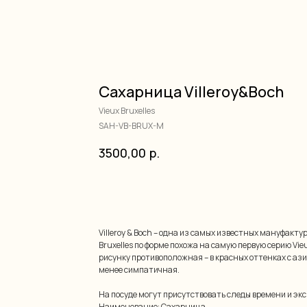
Сахарница Villeroy&Boch
Vieux Bruxelles
SAH-VB-BRUX-M
3500,00
р.
добавить в корзину
Villeroy & Boch – одна из самых известных мануфакту
Bruxelles по форме похожа на самую первую серию Vie
рисунку противоположная – в красных оттенках с аз
менее симпатичная.
На посуде могут присутствовать следы времени и эк
Наименование: Сахарница