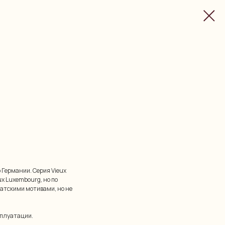
р Германии. Серия Vieux
ux Luxembourg, но по
иатскими мотивами, но не
сплуатации.