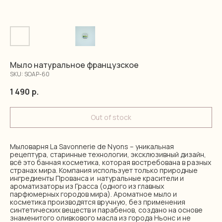
Мыло натуральное французское
SKU:
SOAP-60
1 490
р.
Out of stock
Мыловарня La Savonnerie de Nyons – уникальная
рецептура, старинные технологии, эксклюзивный дизайн,
всё это банная косметика, которая востребована в разных
странах мира. Компания использует только природные
ингредиенты Прованса и натуральные красители и
ароматизаторы из Грасса (одного из главных
парфюмерных городов мира). Ароматное мыло и
косметика производятся вручную, без применения
синтетических веществ и парабенов, создано на основе
знаменитого оливкового масла из города Ньонс и не