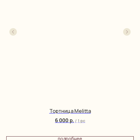
Тортница Melitta
6 000
р.
/
1 pc
подробнее