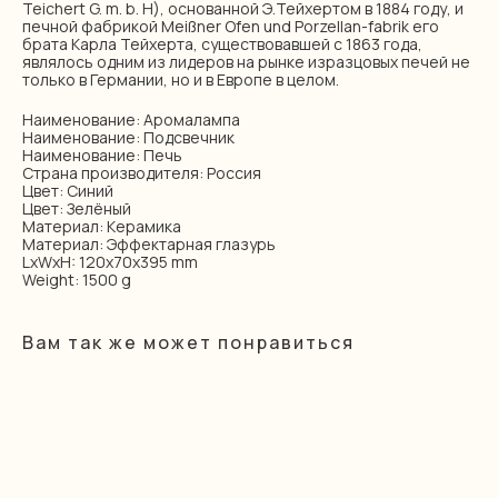
Teichert G. m. b. H), основанной Э.Тейхертом в 1884 году, и
печной фабрикой Meißner Ofen und Porzellan-fabrik его
брата Карла Тейхерта, существовавшей с 1863 года,
являлось одним из лидеров на рынке изразцовых печей не
только в Германии, но и в Европе в целом.
Наименование: Аромалампа
Наименование: Подсвечник
Наименование: Печь
Страна производителя: Россия
Цвет: Синий
Цвет: Зелёный
Материал: Керамика
Материал: Эффектарная глазурь
LxWxH: 120x70x395 mm
Weight: 1500 g
Вам так же может понравиться