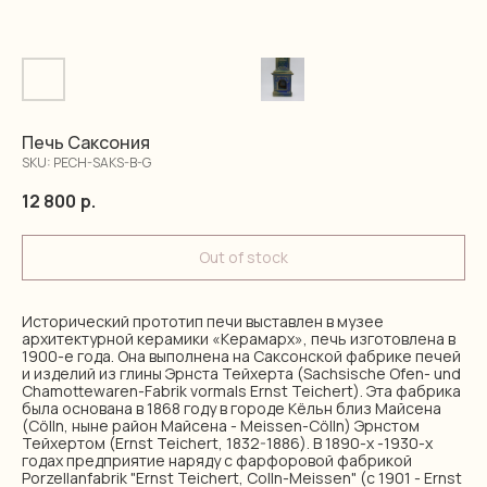
Печь Саксония
SKU:
PECH-SAKS-B-G
12 800
р.
Out of stock
Исторический прототип печи выставлен в музее
архитектурной керамики «Керамарх», печь изготовлена в
1900-е года. Она выполнена на Саксонской фабрике печей
и изделий из глины Эрнста Тейхерта (Sachsische Ofen- und
Chamottewaren-Fabrik vormals Ernst Teichert). Эта фабрика
была основана в 1868 году в городе Кёльн близ Майсена
(Cölln, ныне район Майсена - Meissen-Cölln) Эрнстом
Тейхертом (Ernst Teichert, 1832-1886). В 1890-х -1930-х
годах предприятие наряду с фарфоровой фабрикой
Porzellanfabrik "Ernst Teichert, Colln-Meissen" (с 1901 - Ernst