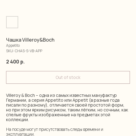
Чашка Villeroy&Boch
Appetito
SKU:
CHAS-S-VB-APP
2 400
р.
Out of stock
Villeroy & Boch – одна из самых известных мануфактур
Германии, а серия Appetito или Appetit (в разные года
писали по разному), отличается своей простотой форм,
но при этом ярким рисунком, таким лёгким, но сочным, как
спелые фрукты изображенные на предметах этой
коллекции.
На посуде могут присутствовать следы времени и
эксплуатации.