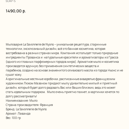
SOAP-5
1490,00
р.
добавить в корзину
Мыловарня La Savonnerie de Nyons – уникальная рецептура, старинные
технологии, эксклюзивный дизайн, всё это банная косметика, которая
востребована в разных странах мира. Компания использует только природные
ингредиенты Прованса и натуральные красители и ароматизаторы из Грасса
(одного из главных парфюмерных городов мира). Ароматное мыло и косметика
производятся вручную, без применения синтетических веществ и
парабенов, создано на основе знаменитого оливкового масла из города Ньонс и не
сушат кожу.
А оригинальные жестяные коробочки, расписанные акварелью французским
художником Люком Мазаном придают мылу удивительно милый и приятный
дизайн, который будет долго радовать Вас или Ваших близких, ведь это может
стать идеальным подарком. Мыло очень приятно пахнет, а картинки хочется по
долгу рассматривать!
Наименование: Мыло
Страна производителя: Франция
Бренд: La Savonnerie de Nyons
Аромат: Лаванда
Вес: 100 гр