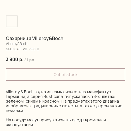
Сахарница Villeroy&Boch
Villeroy&Boch
SKU:
SAH-VB-RUS-B
3 800
р.
/
1 pc
Out of stock
Villeroy & Boch -одна из самых известных мануфактур
Германии, а серия Rusticana выпускалась в 3-х цветах:
зелёном, синем и красном. На предметах этого дизайна
изображены традиционные сюжеты, а также деревенские
пейзажи.
На посуде могут присутствовать следы времени и
эксплуатации.