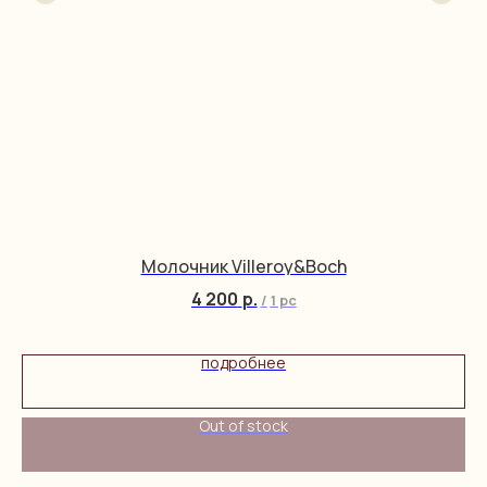
Молочник Villeroy&Boch
4 200
р.
/
1 pc
подробнее
Out of stock