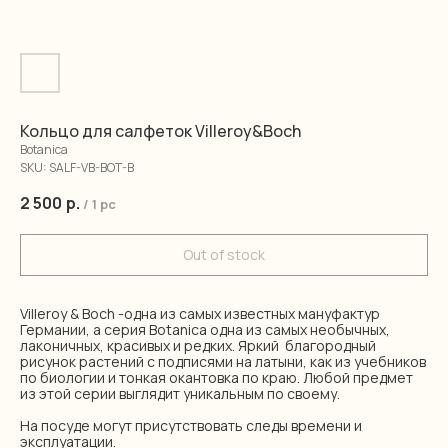
Кольцо для салфеток Villeroy&Boch
Botanica
SKU:
SALF-VB-BOT-B
2 500
р.
/
1 pc
Out of stock
Villeroy & Boch -одна из самых известных мануфактур
Германии, а серия Botanica одна из самых необычных,
лаконичных, красивых и редких. Яркий благородный
рисунок растений с подписями на латыни, как из учебников
по биологии и тонкая окантовка по краю. Любой предмет
из этой серии выглядит уникальным по своему.
На посуде могут присутствовать следы времени и
эксплуатации.