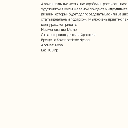
А оригинальные жестяные коробочки, расписанные 
художником Люком Мазаном придают мылу удивите
дизайн, который будет долго радовать Вас или Ваших
стать идеальным подарком. Мыло очень приятно пахн
долгу рассматривать!
Наименование: Мыло
Страна производителя: Франция
Бренд: La Savonnerie de Nyons
Аромат: Роза
Вес: 100 гр