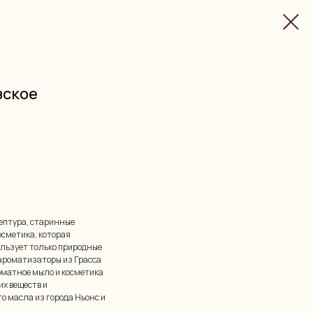
зское
цептура, старинные
осметика, которая
ользует только природные
ароматизаторы из Грасса
оматное мыло и косметика
х веществ и
о масла из города Ньонс и