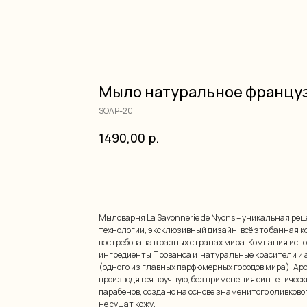
Мыло натуральное францу
SOAP-20
1490,00
р.
добавить в корзину
Мыловарня La Savonnerie de Nyons – уникальная ре
технологии, эксклюзивный дизайн, всё это банная к
востребована в разных странах мира. Компания исп
ингредиенты Прованса и натуральные красители и 
(одного из главных парфюмерных городов мира). Ар
производятся вручную, без применения синтетически
парабенов, создано на основе знаменитого оливковог
не сушат кожу.