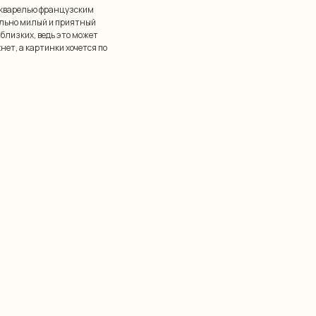
акварелью французским
льно милый и приятный
 близких, ведь это может
ет, а картинки хочется по