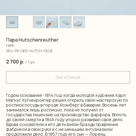
Пара Hutschenreuther
Helb
SKU:
PA-GER-HUTCH-HELB
2 700
р.
/
1 pc
Out of stock
Годом основания -1814 год, когда молодой художник Карл
Магнус Хутченройтер решил открыть свою мастерскую по
росписи посуды в городе Хоэнберг в Баварии. Восемь лет
занимался лишь росписью, пока не получил от
государства лицензию на производство фарфора. Вплоть
до своей смерти в 1845 году упорно развивал свое дело.
Вдова основателя и его дети взяли бразды правления
фабрикой в свои руки и с не меньшим энтузиазмом
продолжили дело. В 1857 году его сын — Лоренц