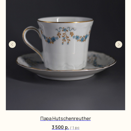
Пара Hutschenreuther
3 500
р.
/
1 pc