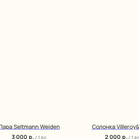
Пара Seltmann Weiden
Солонка Villeroy
3 000
р.
2 000
р.
/
1 pc
/
1 p