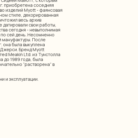
 Сидней Майотт, с которым
5г. приобретена соседняя
во изделий Myott - фаянсовая
нном стиле, декорированная
ничтожил весь архив
е датировали свои работы,
тва сегодня - невыполнимая
 по сей день. Несомненно
й мануфактуры. После
г. она была выкуплена
 Джерси. Бренд Myott
red Meakin Ltd. из Тунстолла
а до 1989 года, была
ончательно “растворена” в
ни и эксплуатации.