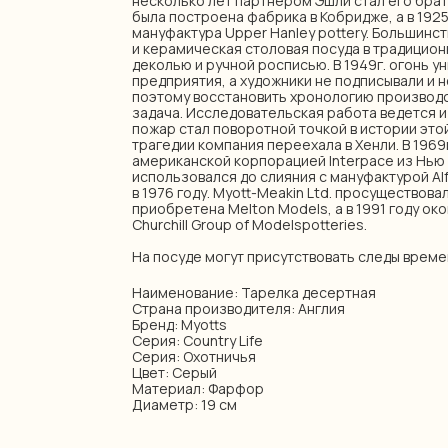
несколько лет партнером Эшли стал его брат
была построена фабрика в Кобридже, а в 192
мануфактура Upper Hanley pottery. Большинст
и керамическая столовая посуда в традицио
деколью и ручной росписью. В 1949г. огонь у
предприятия, а художники не подписывали и н
поэтому восстановить хронологию производс
задача. Исследовательская работа ведется и
пожар стал поворотной точкой в истории это
трагедии компания переехала в Хенли. В 1969
американской корпорацией Interpace из Нью
использовался до слияния с мануфактурой Alf
в 1976 году. Myott-Meakin Ltd. просуществовал
приобретена Melton Models, а в 1991 году ок
Churchill Group of Modelspotteries.
На посуде могут присутствовать следы време
Наименование: Тарелка десертная
Страна производителя: Англия
Бренд: Myotts
Серия: Country Life
Серия: Охотничья
Цвет: Серый
Материал: Фарфор
Диаметр: 19 см