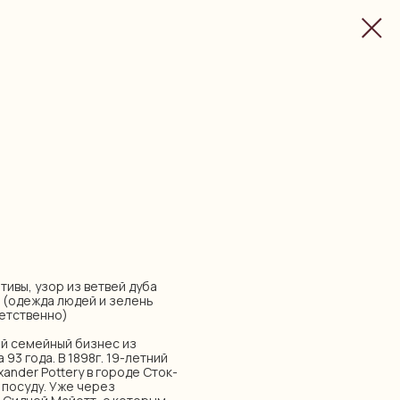
ивы, узор из ветвей дуба
ы (одежда людей и зелень
ветственно)
ный семейный бизнес из
3 года. В 1898г. 19-летний
ander Pottery в городе Сток-
 посуду. Уже через