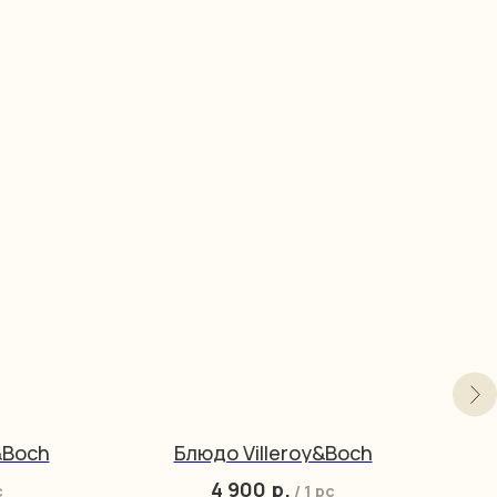
&Boch
Блюдо Villeroy&Boch
4 900
р.
c
/
1 pc