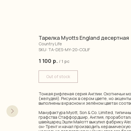
Тарелка Myotts England десертная
Country Life
SKU:
TA-DES-MY-20-COLIF
1 100
р.
/
1 pc
Out of stock
Тонкая рифленая серия Англии. Охотничьи мот
(желудей). Рисунок в сером цвете, но акцент
выполнены в красном и зелёном цветах соот
Мануфактура Myott, Son & Co. Limited, типич
графства Стаффордшир, Англия, проработала 9
швейцарец Эшли Майотт выкупил фабрику Alex
он-Трент и начал производить керамическую