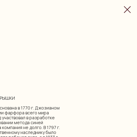
КРЫШКИ
снована в 1770 г. Джозианом
рии фарфора всего мира
 участвовал в разработке
вании метода синей
компания не долго. В 1797 г.
нственному наследнику было