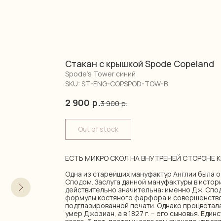
Стакан с крышкой Spode Copeland
Spode's Tower синий
SKU:
ST-ENG-COPSPOD-TOW-B
2 900
р.
3 900
р.
Out of stock
ЕСТЬ МИКРО СКОЛ НА ВНУТРЕНЕЙ СТОРОНЕ 
Одна из старейших мануфактур Англии была о
Сподом. Заслуга данной мануфактуры в исто
действительно значительна: именно Дж. Спод
формулы костяного фарфора и совершенство
подглазированной печати. Однако процветала 
умер Джозиан, а в 1827 г. – его сыновья. Еди