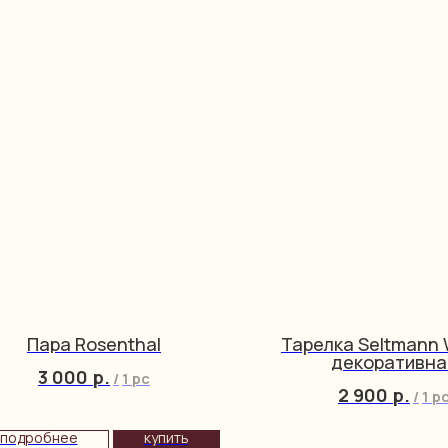
Пара Rosenthal
Тарелка Seltmann
декоративна
3 000
р.
/
1 pc
2 900
р.
/
1 p
подробнее
купить