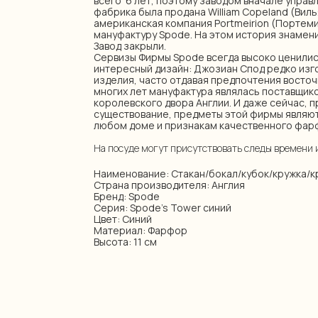
всего 6 лет, поэтому заводом вначале управля
фабрика была продана William Copeland (Виль
американская компания Portmeirion (Портем
мануфактуру Spode. На этом история знамен
Завод закрыли.
Сервизы Фирмы Spode всегда высоко ценилис
интересный дизайн: Джозиан Спод редко изг
изделия, часто отдавая предпочтения восто
многих лет мануфактура являлась поставщи
королевского двора Англии. И даже сейчас, 
существование, предметы этой фирмы являю
любом доме и признакам качественного фар
На посуде могут присутствовать следы времени 
Наименование: Стакан/бокал/кубок/кружка/
Страна производителя: Англия
Бренд: Spode
Серия: Spode's Tower синий
Цвет: Синий
Материал: Фарфор
Высота: 11 см