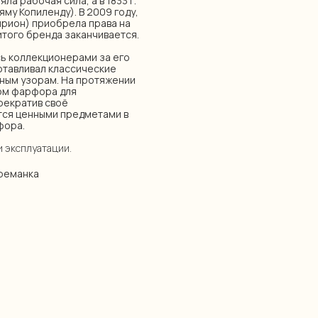
ла рабочая сила, а в 1833 г.
яму Копиленду). В 2009 году,
ирион) приобрела права на
итого бренда заканчивается.
ь коллекционерами за его
отавливал классические
чным узорам. На протяжении
ком фарфора для
прекратив своё
тся ценными предметами в
фора.
и эксплуатации.
креманка