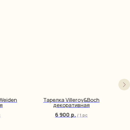
 Weiden
Тарелка Villeroy&Boch
я
декоративная
6 900
р.
c
/
1 pc