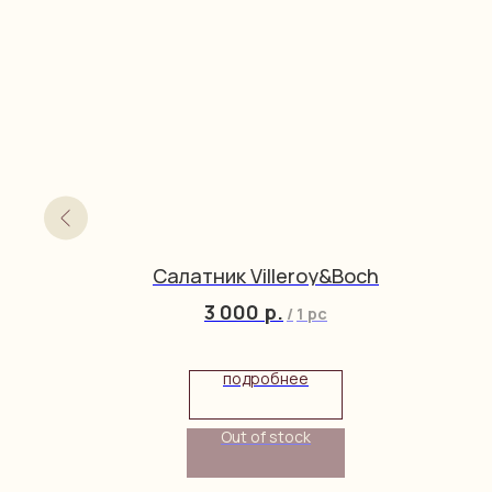
bach
Салатник Villeroy&Boch
3 000
р.
/
1 pc
подробнее
Out of stock