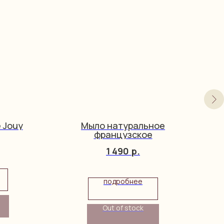
e Jouy
Мыло натуральное
французское
1 490
р.
подробнее
Out of stock