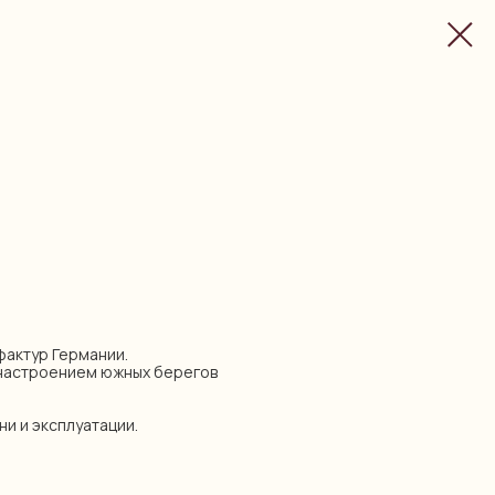
уфактур Германии.
с настроением южных берегов
ни и эксплуатации.