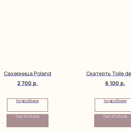
Сахарница Poland
Скатерть Toile d
2 700
р.
6 100
р.
подробнее
подробнее
Out of stock
Out of stock