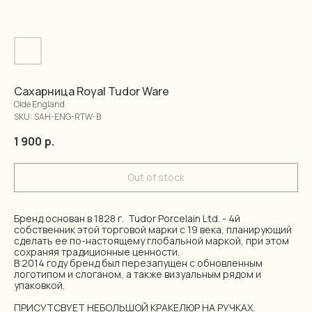
Сахарница Royal Tudor Ware
Olde England
SKU:
SAH-ENG-RTW-B
1 900
р.
Out of stock
Бренд основан в 1828 г. Tudor Porcelain Ltd. - 4й
собственник этой торговой марки с 19 века, планирующий
сделать ее по-настоящему глобальной маркой, при этом
сохраняя традиционные ценности.
В 2014 году бренд был перезапущен с обновленным
логотипом и слоганом, а также визуальным рядом и
упаковкой.
ПРИСУТСВУЕТ НЕБОЛЬШОЙ КРАКЕЛЮР НА РУЧКАХ.