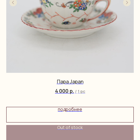
Пара Japan
4 000
р.
/
1 pc
подробнее
Out of stock