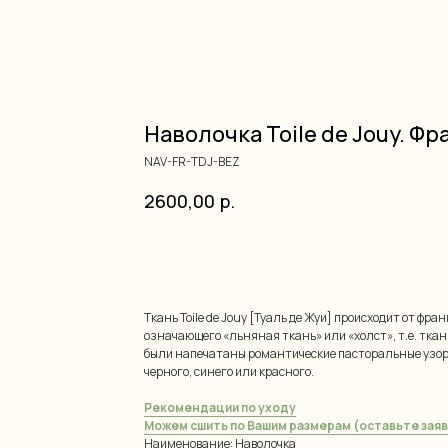
Наволочка Toile de Jouy. Ф
NAV-FR-TDJ-BEZ
2600,00
р.
добавить в корзину
Ткань Toile de Jouy [Туаль де Жуи] происходит от фра
означающего «льняная ткань» или «холст», т.е. ткан
были напечатаны романтические пасторальные узоры
черного, синего или красного.
Рекомендации по уходу
Можем сшить по Вашим размерам (оставьте заяв
Наименование: Наволочка