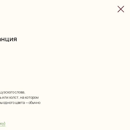
ранция
нцузского слова,
ь или холст, на котором
 одного цвета — обычно
ку)