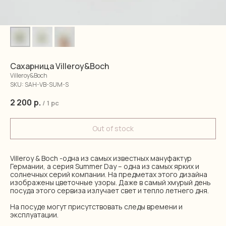
Сахарница Villeroy&Boch
Villeroy&Boch
SKU:
SAH-VB-SUM-S
2 200
р.
/
1 pc
Out of stock
Villeroy & Boch -одна из самых известных мануфактур
Германии, а серия Summer Day – одна из самых ярких и
солнечных серий компании. На предметах этого дизайна
изображены цветочные узоры. Даже в самый хмурый день
посуда этого сервиза излучает свет и тепло летнего дня.
На посуде могут присутствовать следы времени и
эксплуатации.