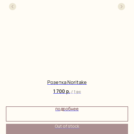
Розетка Noritake
1 700
р.
/
1 pc
подробнее
Out of stock