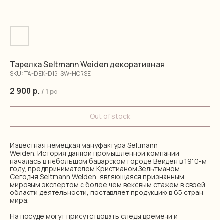
Тарелка Seltmann Weiden декоративная
SKU:
TA-DEK-D19-SW-HORSE
2 900
р.
/
1 pc
Out of stock
Известная немецкая мануфактура Seltmann
Weiden. История данной промышленной компании
началась в небольшом баварском городе Вейден в 1910-м
году, предпринимателем Кристианом Зельтманом.
Сегодня Seltmann Weiden, являющаяся признанным
мировым экспертом с более чем вековым стажем в своей
области деятельности, поставляет продукцию в 65 стран
мира.
На посуде могут присутствовать следы времени и