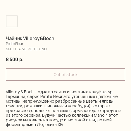
Чайник Villeroy&Boch
Petite Fleur
SKU:
TEA-VB-PETFL-UND
8 500
р.
Out of stock
Villeroy & Boch – одна из самых известных мануфактур
Германии, серия Petite Fleur это утонченные цветочные
мотивы, непринужденно разбросанные цветы и ягоды
(фиалки, ромашки, шиповник и незабудки), которые
прекрасно дополняют плавные формы каждого предмета
из этого сервиза. Будучи частью коллекции Manoir, этот
рисунок выполнен на посуде известной стандартной
формы времен Людовика XIV.