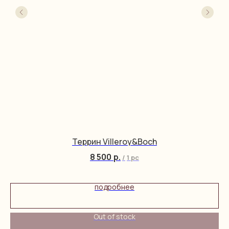
Террин Villeroy&Boch
8 500
р.
/
1 pc
подробнее
Out of stock