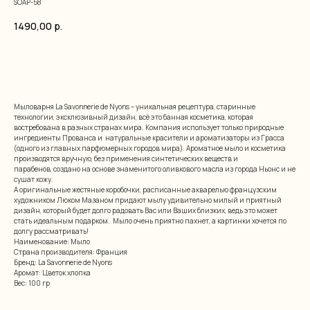
SOAP-58
1490,00
р.
добавить в корзину
Мыловарня La Savonnerie de Nyons – уникальная рецептура, старинные
технологии, эксклюзивный дизайн, всё это банная косметика, которая
востребована в разных странах мира. Компания использует только природные
ингредиенты Прованса и натуральные красители и ароматизаторы из Грасса
(одного из главных парфюмерных городов мира). Ароматное мыло и косметика
производятся вручную, без применения синтетических веществ и
парабенов, создано на основе знаменитого оливкового масла из города Ньонс и не
сушат кожу.
А оригинальные жестяные коробочки, расписанные акварелью французским
художником Люком Мазаном придают мылу удивительно милый и приятный
дизайн, который будет долго радовать Вас или Ваших близких, ведь это может
стать идеальным подарком. Мыло очень приятно пахнет, а картинки хочется по
долгу рассматривать!
Наименование: Мыло
Страна производителя: Франция
Бренд: La Savonnerie de Nyons
Аромат: Цветок хлопка
Вес: 100 гр