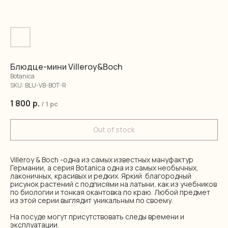
Блюдце-мини Villeroy&Boch
Botanica
SKU:
BLU-VB-BOT-R
1 800
р.
/
1 pc
Out of stock
Villeroy & Boch -одна из самых известных мануфактур
Германии, а серия Botanica одна из самых необычных,
лаконичных, красивых и редких. Яркий благородный
рисунок растений с подписями на латыни, как из учебников
по биологии и тонкая окантовка по краю. Любой предмет
из этой серии выглядит уникальным по своему.
На посуде могут присутствовать следы времени и
эксплуатации.