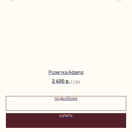
Розетка Adams
2 400
р.
/
1 pc
подробнее
купить