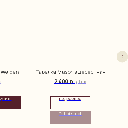
 Weiden
Тарелка Mason's десертная
Т
2 400
р.
c
/
1 pc
купить
подробнее
Out of stock