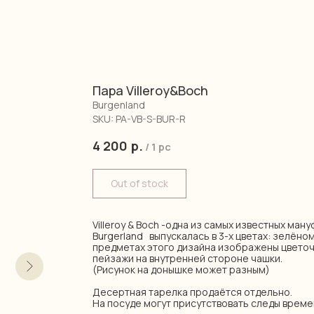
Пара Villeroy&Boch
Burgenland
SKU:
PA-VB-S-BUR-R
4 200
р.
/
1 pc
Out of stock
Villeroy & Boch -одна из самых известных ман
Burgerland выпускалась в 3-х цветах: зелёном
предметах этого дизайна изображены цвето
пейзажи на внутренней стороне чашки.
(Рисунок на донышке может разным)
Десертная тарелка продаётся отдельно.
На посуде могут присутствовать следы време