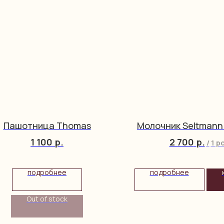
Пашотница Thomas
Молочник Seltmann
1 100
р.
2 700
р.
/
1 p
подробнее
подробнее
Out of stock