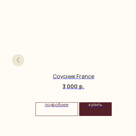
кой
Соусник France
3 000
р.
упить
подробнее
купить