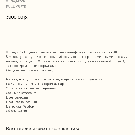
Villeroy&Boch
PA-US-VB-STR
3900,00
р.
добавить в корзину
Villeroy & Boch -одна из самых известных мануфактур Германии, а серия Alt
Strassburg – это утонченная серия в бежевом оттенке с разными яркими цветами
на каждом предмете. Отлично будет сочетаться как с другой винтажной посудой,
так и с современными сервизами.
(Рисунок цветов может разным)
На посуде могут присутствовать следы времени и эксплуатации.
Наименование: Чайная/кофейная пара
Страна производителя: Германия
Серия: Alt Strassburg
Цвет: Бежевый
Цвет: Разноцветный
Материал: Фарфор
Объём: 160 мл
Вам так же может понравиться