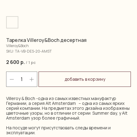
Тарелка Villeroy&Boch десертная
Villeroy&Boch
SKU:
TA-VB-DES-20-AMST
2 600
р.
/
1 pc
добавить в корзину
Villeroy & Boch -одна из самых известных мануфактур
Германии, а серия Alt Amsterdam – одна из самых ярких
серий компании. На предметах этого дизайна изображены
цветочные узоры, но в отличии от серии Summer day, у Alt
Amsterdam узор более графичный.
На посуде могут присутствовать следы времени и
эксплуатации.