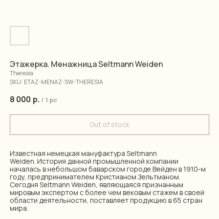
Этажерка. Менажница Seltmann Weiden
Theresia
SKU:
ETAZ-MENAZ-SW-THERESIA
8 000
р.
/
1 pc
Out of stock
Известная немецкая мануфактура Seltmann
Weiden. История данной промышленной компании
началась в небольшом баварском городе Вейден в 1910-м
году, предпринимателем Кристианом Зельтманом.
Сегодня Seltmann Weiden, являющаяся признанным
мировым экспертом с более чем вековым стажем в своей
области деятельности, поставляет продукцию в 65 стран
мира.