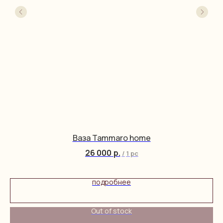
Ваза Tammaro home
26 000
р.
/
1 pc
подробнее
Out of stock