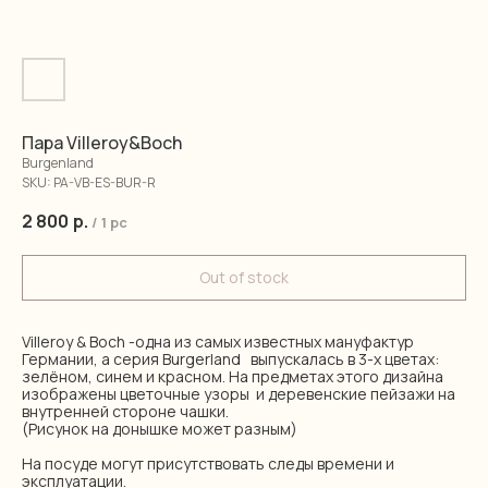
Пара Villeroy&Boch
Burgenland
SKU:
PA-VB-ES-BUR-R
2 800
р.
/
1 pc
Out of stock
Villeroy & Boch -одна из самых известных мануфактур
Германии, а серия Burgerland выпускалась в 3-х цветах:
зелёном, синем и красном. На предметах этого дизайна
изображены цветочные узоры и деревенские пейзажи на
внутренней стороне чашки.
(Рисунок на донышке может разным)
На посуде могут присутствовать следы времени и
эксплуатации.