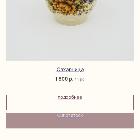
Сахарница
1 800
р.
/
1 pc
подробнее
Out of stock