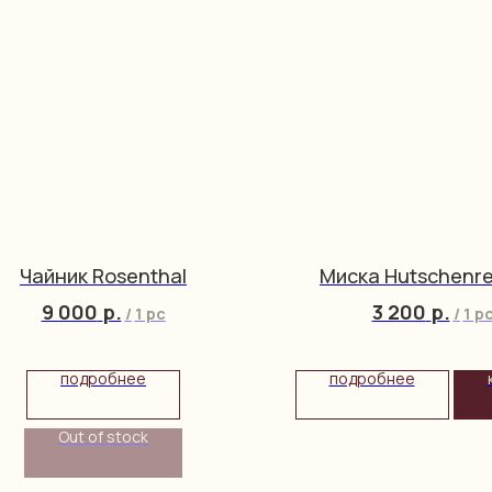
Чайник Rosenthal
Миска Hutschenre
9 000
р.
3 200
р.
/
1 pc
/
1 p
подробнее
подробнее
Out of stock