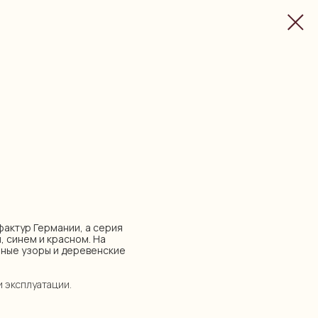
уфактур Германии, а серия
, синем и красном. На
ные узоры и деревенские
и эксплуатации.