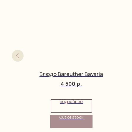
euther
Блюдо Bareuther Bavaria
4 500
р.
подробнее
Out of stock