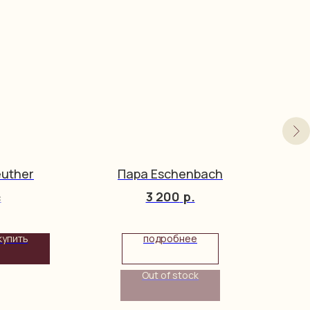
uther
Пара Eschenbach
3 200
р.
c
купить
подробнее
Out of stock