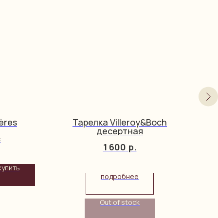
ères
Тарелка Villeroy&Boch
десертная
c
1 600
р.
купить
подробнее
Out of stock