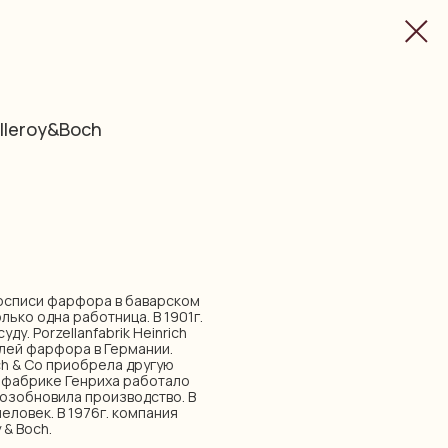
lleroy&Boch
 росписи фарфора в баварском
лько одна работница. В 1901г.
у. Porzellanfabrik Heinrich
лей фарфора в Германии.
ich & Co приобрела другую
 на фабрике Генриха работало
возобновила производство. В
еловек. В 1976г. компания
 & Boch.