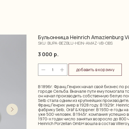
Бульонница Heinrich Amazienburg Vi
SKU:
BUPA-BEZBLU-HEIN-AMAZ-VB-OBS
3 000
р.
добавить в корзину
В 1896г. Франц Генрих начал свой бизнес по
городе Сельба. Вначале пути ему помогала то
он начал производить собственную белую посуд
Selb стала одним из крупнейших производите
Франц Генрих умер в 1928 году. В 1929г. Heinr
фабрику Selb, Gräf & Krippner. В 1930-е годы
уже 500 человек. В 1945г. компания успешно 
1970-х годах число занятых возросло до 800 ч
Heinrich Porzellan GmbH вошла в состав Villeroy