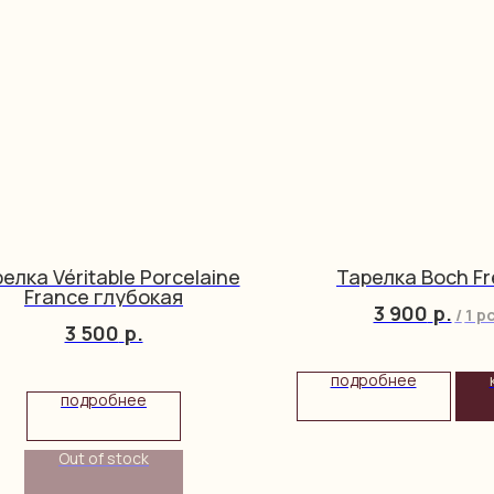
елка Véritable Porcelaine
Тарелка Boch Fr
France глубокая
3 900
р.
/
1 p
3 500
р.
подробнее
подробнее
Out of stock