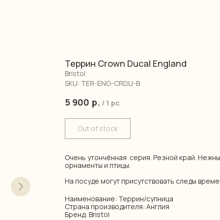
Террин Crown Ducal England
Bristol
SKU:
TER-ENG-CRDU-B
5 900
р.
/
1 pc
Out of stock
Очень утончённая серия. Резной край. Нежны
орнаменты и птицы.
На посуде могут присутствовать следы време
Наименование: Террин/супница
Страна производителя: Англия
Бренд: Bristol