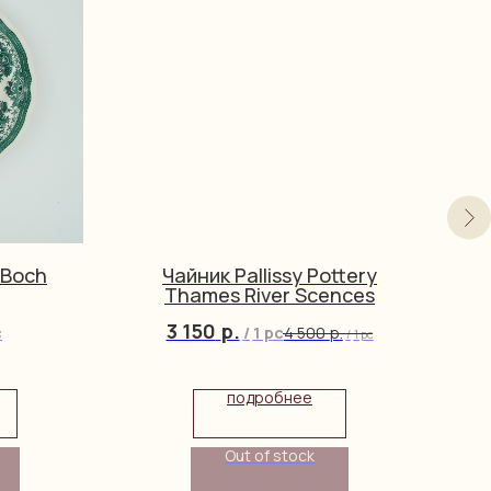
&Boch
Чайник Pallissy Pottery
Thames River Scences
3 150
р.
c
/
1 pc
4 500
р.
/
1 pc
подробнее
Out of stock