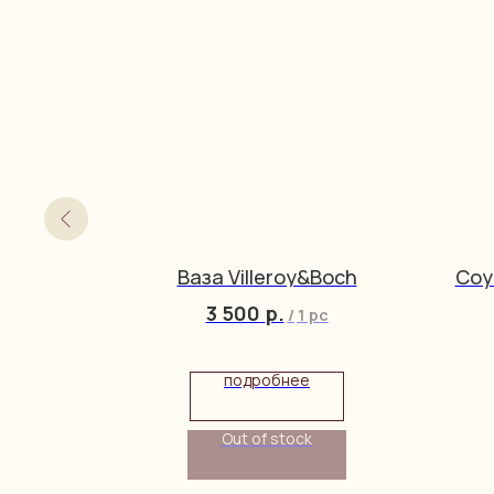
ia
Ваза Villeroy&Boch
Соу
3 500
р.
/
1 pc
подробнее
Out of stock