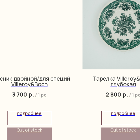
сник двойной/для специй
Тарелка Villeroy
Villeroy&Boch
глубокая
3 700
р.
2 800
р.
/
1 pc
/
1 p
подробнее
подробнее
Out of stock
Out of stock