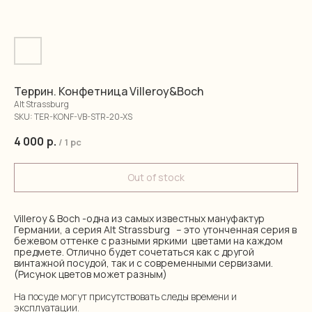
Террин. Конфетница Villeroy&Boch
Alt Strassburg
SKU:
TER-KONF-VB-STR-20-XS
4 000
р.
/
1 pc
Out of stock
Villeroy & Boch -одна из самых известных мануфактур
Германии, а серия Alt Strassburg – это утонченная серия в
бежевом оттенке с разными яркими цветами на каждом
предмете. Отлично будет сочетаться как с другой
винтажной посудой, так и с современными сервизами.
(Рисунок цветов может разным)
На посуде могут присутствовать следы времени и
эксплуатации.