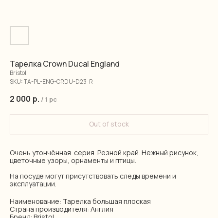
Тарелка Crown Ducal England
Bristol
SKU:
TA-PL-ENG-CRDU-D23-R
2 000
р.
/
1 pc
Out of stock
Очень утончённая серия. Резной край. Нежный рисунок,
цветочные узоры, орнаменты и птицы.
На посуде могут присутствовать следы времени и
эксплуатации.
Наименование: Тарелка большая плоская
Страна производителя: Англия
Бренд: Bristol