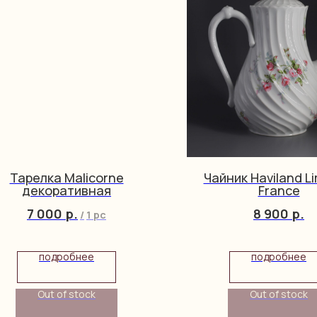
Тарелка Malicorne
Чайник Haviland L
декоративная
France
7 000
р.
8 900
р.
/
1 pc
подробнее
подробнее
Out of stock
Out of stock