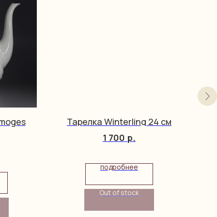
imoges
Тарелка Winterling 24 см
1 700
р.
подробнее
Out of stock