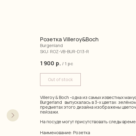
Розетка Villeroy&Boch
Burgenland
SKU:
ROZ-VB-BUR-D13-R
1 900
р.
/
1 pc
Out of stock
Villeroy & Boch -одна из самых известных ман
Burgerland выпускалась в 3-х цветах: зелёном
предметах этого дизайна изображены цвето
пейзажи.
На посуде могут присутствовать следы време
Наименование: Розетка