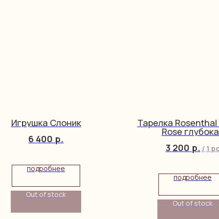
Игрушка Слоник
Тарелка Rosenthal 
Rose глубока
6 400
р.
3 200
р.
/
1 p
подробнее
подробнее
Out of stock
Out of stock