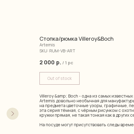
Стопка/рюмка Villeroy&Boch
Artemis
SKU:
RUM-VB-ART
2 000
р.
/
1 pc
Out of stock
Villeroy &amp; Boch - одна из самых известны
Artemis довольно необычная для мануфактур
на предмета цветочные узоры, графичные, пей
эта серия тёмная, с чёрным рисунком с охот
кружки прямая, не такая тонкая как в других с
На посуде могут присутствовать следы време