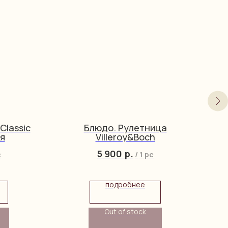
Classic
Блюдо. Рулетница
я
Villeroy&Boch
5 900
р.
c
/
1 pc
подробнее
Out of stock