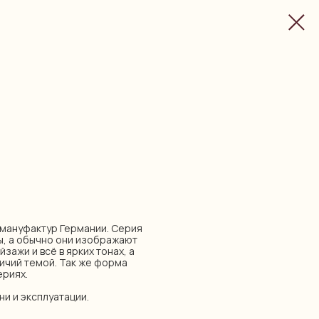
х мануфактур Германии. Серия
ы, а обычно они изображают
зажи и всё в ярких тонах, а
ничий темой. Так же форма
ериях.
ни и эксплуатации.