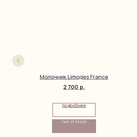
рячее
Молочник Limoges France
h
2 700
р.
подробнее
Out of stock