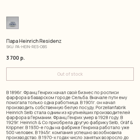
Пара Heinrich Residenz
SKU:
PA-HEIN-RES-OBS
3 700
р.
Out of stock
В 1896г. Франц Генрих начал свой бизнес по росписи
фарфора в баварском городе Сельба. Вначале пути ему
помогала только одна работница. В 1901г. он начал
производить собственную белую посуду. Porzellanfabrik
Heinrich Selb стала одним из крупнейших производителей
фарфора в Германии. Франц Генрих умер в 1928 году. В
1929г. Heinrich & Co приобрела другую фабрику Selb, Gräf &
Krippner. В 1930-е годы на фабрике Генриха работало уже
500 человек. В 1945г. компания успешно возобновила
производство. В 1970-х годах число занятых возросло до