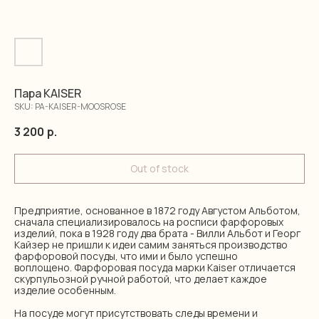
Пара KAISER
SKU:
PA-KAISER-MOOSROSE
3 200
р.
Out of stock
Предприятие, основанное в 1872 году Августом Альботом,
сначала специализировалось на росписи фарфоровых
изделий, пока в 1928 году два брата - Вилли Альбот и Георг
Кайзер не пришли к идеи самим заняться производство
фарфоровой посуды, что ими и было успешно
воплощено. Фарфоровая посуда марки Kaiser отличается
скурпульозной ручной работой, что делает каждое
изделие особенным.
На посуде могут присутствовать следы времени и