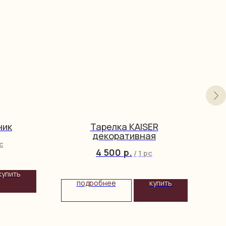
ник
Тарелка KAISER
Т
декоративная
c
4 500
р.
/
1 pc
купить
подробнее
купить