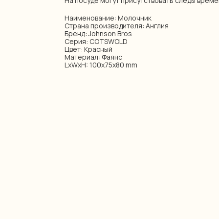
На посуде могут присутствовать следы време
Наименование: Молочник
Страна производителя: Англия
Бренд: Johnson Bros
Серия: COTSWOLD
Цвет: Красный
Материал: Фаянс
LxWxH: 100x75x80 mm