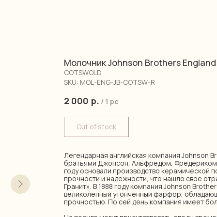
Молочник Johnson Brothers England
COTSWOLD
SKU:
MOL-ENG-JB-COTSW-R
2 000
р.
/
1 pc
Out of stock
Легендарная английская компания Johnson Br
братьями Джонсон, Альфредом, Фредериком, 
году основали производство керамической по
прочности и надежности, что нашло свое отр
Гранит». В 1888 году компания Johnson Brothe
великолепный утонченный фарфор, обладаю
прочностью. По сей день компания имеет бо