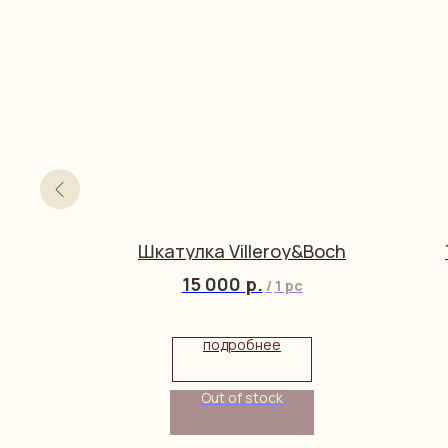
bach
Шкатулка Villeroy&Boch
15 000
р.
/
1 pc
упить
подробнее
Out of stock