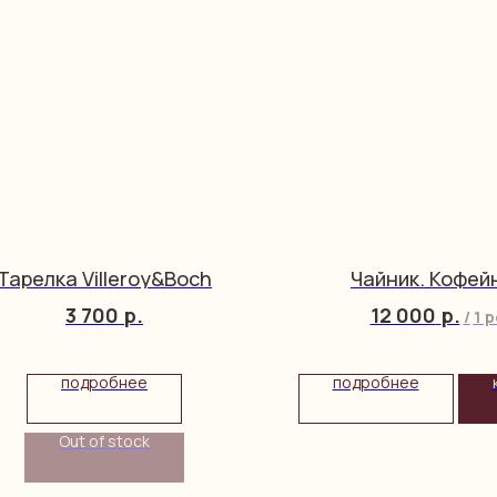
Тарелка Villeroy&Boch
Чайник. Кофей
3 700
р.
12 000
р.
/
1 p
подробнее
подробнее
Out of stock