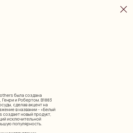
others была создана
Генри и Робертом. В1883
суды, сделав акцент на
ажение в названии - «Белый
rs создает новый продукт,
щий исключительной
льшую популярность.