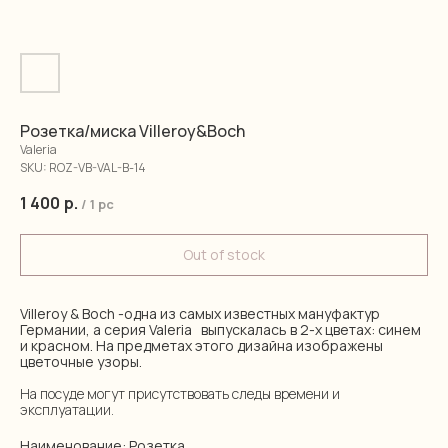
Розетка/миска Villeroy&Boch
Valeria
SKU:
ROZ-VB-VAL-B-14
1 400
р.
/
1 pc
Out of stock
Villeroy & Boch -одна из самых известных мануфактур
Германии, а серия Valeria выпускалась в 2-х цветах: синем
и красном. На предметах этого дизайна изображены
цветочные узоры.
На посуде могут присутствовать следы времени и
эксплуатации.
Наименование: Розетка