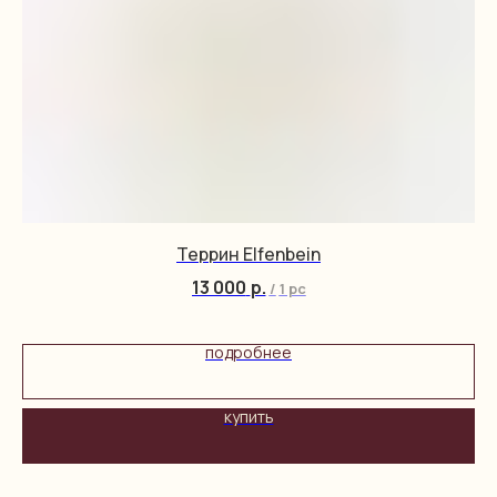
Террин Elfenbein
13 000
р.
/
1 pc
подробнее
купить