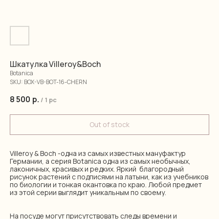
Шкатулка Villeroy&Boch
Botanica
SKU:
BOX-VB-BOT-16-CHERN
8 500
р.
/
1 pc
Out of stock
Villeroy & Boch -одна из самых известных мануфактур
Германии, а серия Botanica одна из самых необычных,
лаконичных, красивых и редких. Яркий благородный
рисунок растений с подписями на латыни, как из учебников
по биологии и тонкая окантовка по краю. Любой предмет
из этой серии выглядит уникальным по своему.
На посуде могут присутствовать следы времени и