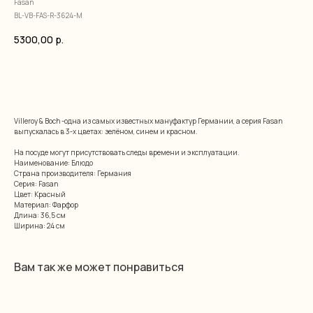
Fasan
BL-VB-FAS-R-3624-M
5300,00
р.
добавить в корзину
Villeroy & Boch -одна из самых известных мануфактур Германии, а серия Fasan
выпускалась в 3-х цветах: зелёном, синем и красном.
На посуде могут присутствовать следы времени и эксплуатации.
Наименование: Блюдо
Страна производителя: Германия
Серия: Fasan
Цвет: Красный
Материал: Фарфор
Длина: 36,5 см
Ширина: 24 см
Вам так же может понравиться