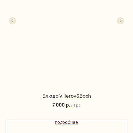
Блюдо Villeroy&Boch
7 000
р.
/
1 pc
подробнее