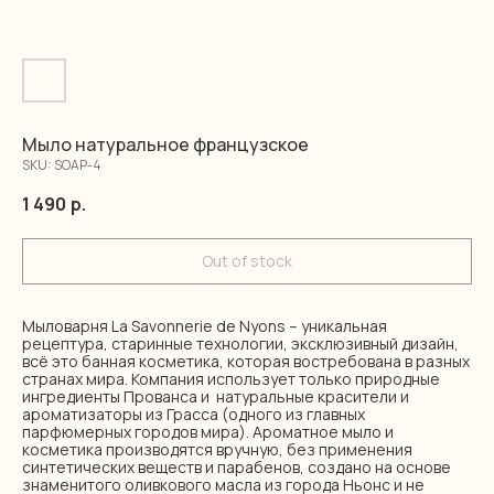
Мыло натуральное французское
SKU:
SOAP-4
1 490
р.
Out of stock
Мыловарня La Savonnerie de Nyons – уникальная
рецептура, старинные технологии, эксклюзивный дизайн,
всё это банная косметика, которая востребована в разных
странах мира. Компания использует только природные
ингредиенты Прованса и натуральные красители и
ароматизаторы из Грасса (одного из главных
парфюмерных городов мира). Ароматное мыло и
косметика производятся вручную, без применения
синтетических веществ и парабенов, создано на основе
знаменитого оливкового масла из города Ньонс и не