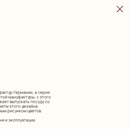
уфактур Германии, а серия
этой мануфактуры, с этого
лжает выпускать посуду со
еты этого дизайна
ным рисунком цветов.
ни и эксплуатации.