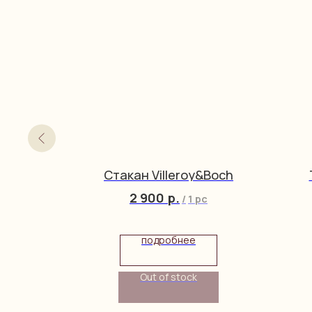
s
Стакан Villeroy&Boch
2 900
р.
/
1 pc
упить
подробнее
Out of stock