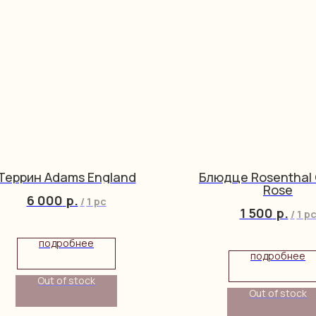
Террин Adams England
Блюдце Rosenthal 
Rose
6 000
р.
/
1 pc
1 500
р.
/
1 p
подробнее
подробнее
Out of stock
Out of stock