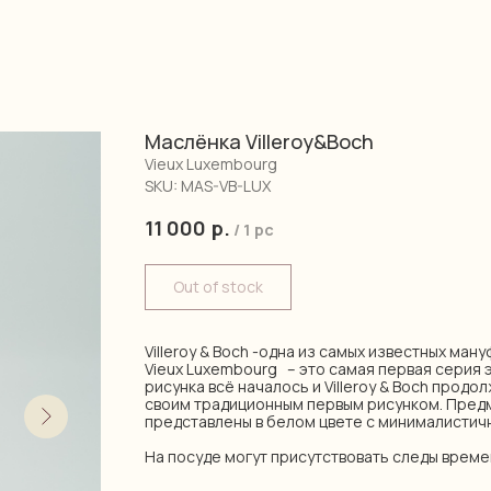
Маслёнка Villeroy&Boch
Vieux Luxembourg
SKU:
MAS-VB-LUX
11 000
р.
/
1 pc
Out of stock
Villeroy & Boch -одна из самых известных ман
Vieux Luxembourg – это самая первая серия 
рисунка всё началось и Villeroy & Boch продо
своим традиционным первым рисунком. Предм
представлены в белом цвете с минималистич
На посуде могут присутствовать следы време