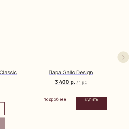
Classic
Пара Gallo Design
3 400
р.
/
1 pc
c
подробнее
купить