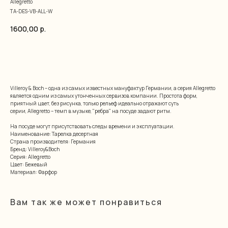
Allegretto
TA-DES-VB-ALL-W
1600,00
р.
добавить в корзину
Villeroy & Boch – одна из самых известных мануфактур Германии, а серия Allegretto
является одним из самых утонченных сервизов компании. Простота форм,
приятный цвет, без рисунка, только рельеф идеально отражают суть
серии, Allegretto – темп в музыке, "ребра" на посуде задают ритм.
На посуде могут присутствовать следы времени и эксплуатации.
Наименование: Тарелка десертная
Страна производителя: Германия
Бренд: Villeroy&Boch
Серия: Allegretto
Цвет: Бежевый
Материал: Фарфор
Вам так же может понравиться